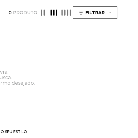
0
PRODUTO
FILTRAR
vra.
usca.
ermo desejado.
O SEU ESTILO