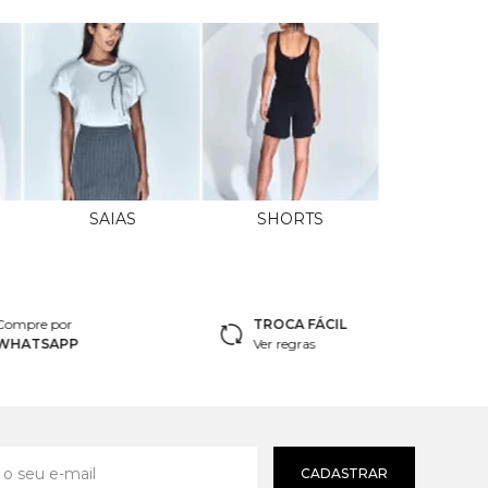
SAIAS
SHORTS
Compre por
TROCA FÁCIL
WHATSAPP
Ver regras
CADASTRAR