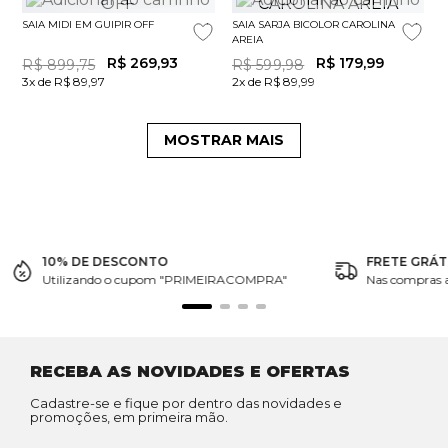
SAIA MIDI EM GUIPIR OFF
SAIA SARJA BICOLOR CAROLINA
AREIA
R$
269
,
93
R$
179
,
99
R$
899
,
75
R$
599
,
98
3x de R$ 89,97
2x de R$ 89,99
MOSTRAR MAIS
10% DE DESCONTO
FRETE GRÁT
Utilizando o cupom "PRIMEIRACOMPRA"
Nas compras 
RECEBA AS NOVIDADES E OFERTAS
Cadastre-se e fique por dentro das novidades e
promoções, em primeira mão.