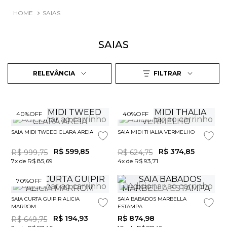
SAIAS
SAIAS
RELEVÂNCIA
FILTRAR
40%
OFF
40%
OFF
SAIA MIDI TWEED CLARA AREIA
SAIA MIDI THALIA VERMELHO
R$
599
,
85
R$
374
,
85
R$
999
,
75
R$
624
,
75
7x de R$ 85,69
4x de R$ 93,71
70%
OFF
SAIA CURTA GUIPIR ALICIA
SAIA BABADOS MARBELLA
MARROM
ESTAMPA
R$
194
,
93
R$
874
,
98
R$
649
,
75