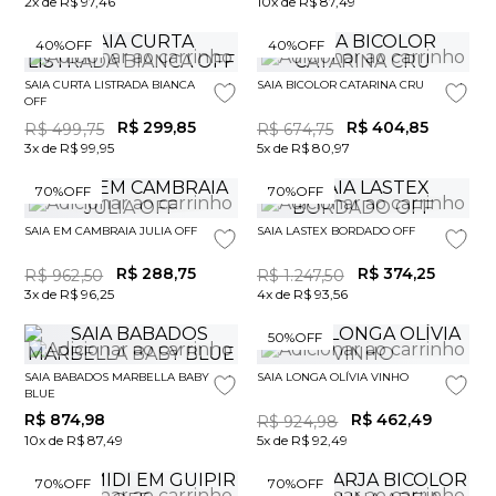
2x de R$ 97,46
10x de R$ 87,49
40%
OFF
40%
OFF
SAIA CURTA LISTRADA BIANCA
SAIA BICOLOR CATARINA CRU
OFF
R$
299
,
85
R$
404
,
85
R$
499
,
75
R$
674
,
75
3x de R$ 99,95
5x de R$ 80,97
70%
OFF
70%
OFF
SAIA EM CAMBRAIA JULIA OFF
SAIA LASTEX BORDADO OFF
R$
288
,
75
R$
374
,
25
R$
962
,
50
R$
1
.
247
,
50
3x de R$ 96,25
4x de R$ 93,56
50%
OFF
SAIA BABADOS MARBELLA BABY
SAIA LONGA OLÍVIA VINHO
BLUE
R$
874
,
98
R$
462
,
49
R$
924
,
98
10x de R$ 87,49
5x de R$ 92,49
70%
OFF
70%
OFF