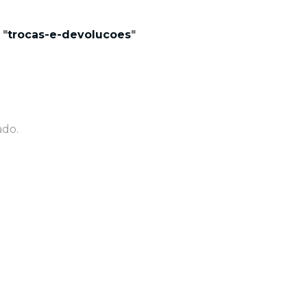
 "
trocas-e-devolucoes
"
ado.