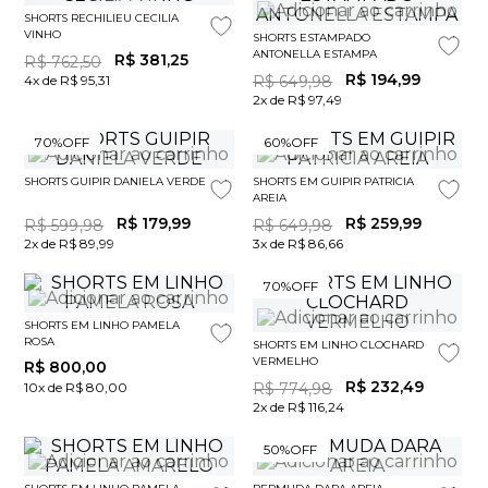
SHORTS RECHILIEU CECILIA
VINHO
SHORTS ESTAMPADO
ANTONELLA ESTAMPA
R$
381
,
25
R$
762
,
50
R$
194
,
99
4x de R$ 95,31
R$
649
,
98
2x de R$ 97,49
70%
OFF
60%
OFF
SHORTS GUIPIR DANIELA VERDE
SHORTS EM GUIPIR PATRICIA
AREIA
R$
179
,
99
R$
259
,
99
R$
599
,
98
R$
649
,
98
2x de R$ 89,99
3x de R$ 86,66
70%
OFF
SHORTS EM LINHO PAMELA
ROSA
SHORTS EM LINHO CLOCHARD
VERMELHO
R$
800
,
00
R$
232
,
49
10x de R$ 80,00
R$
774
,
98
2x de R$ 116,24
50%
OFF