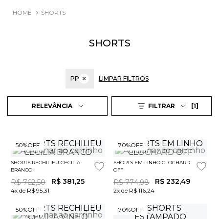
SHORTS
SHORTS
PP
✕
LIMPAR FILTROS
1
RELEVÂNCIA
FILTRAR
50%
OFF
70%
OFF
SHORTS RECHILIEU CECILIA
SHORTS EM LINHO CLOCHARD
BRANCO
OFF
R$
381
,
25
R$
232
,
49
R$
762
,
50
R$
774
,
98
4x de R$ 95,31
2x de R$ 116,24
50%
OFF
70%
OFF