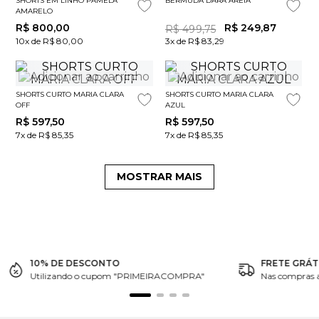
SHORTS EM LINHO PAMELA
BERMUDA DARA AREIA
AMARELO
R$
800
,
00
R$
249
,
87
R$
499
,
75
10x de R$ 80,00
3x de R$ 83,29
SHORTS CURTO MARIA CLARA
SHORTS CURTO MARIA CLARA
OFF
AZUL
R$
597
,
50
R$
597
,
50
7x de R$ 85,35
7x de R$ 85,35
MOSTRAR MAIS
10% DE DESCONTO
FRETE GRÁT
Utilizando o cupom "PRIMEIRACOMPRA"
Nas compras 