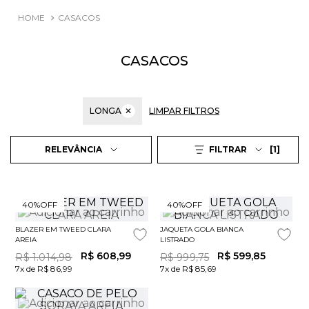
CASACOS
CASACOS
LONGA
✕
LIMPAR FILTROS
1
RELEVÂNCIA
FILTRAR
40%
OFF
40%
OFF
BLAZER EM TWEED CLARA
JAQUETA GOLA BIANCA
AREIA
LISTRADO
R$
608
,
99
R$
599
,
85
R$
1
.
014
,
98
R$
999
,
75
7x de R$ 86,99
7x de R$ 85,69