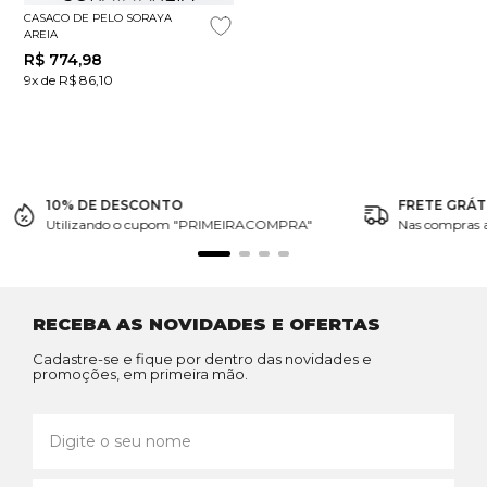
CASACO DE PELO SORAYA
AREIA
R$
774
,
98
9x de R$ 86,10
10% DE DESCONTO
FRETE GRÁT
Utilizando o cupom "PRIMEIRACOMPRA"
Nas compras 
RECEBA AS NOVIDADES E OFERTAS
Cadastre-se e fique por dentro das novidades e
promoções, em primeira mão.