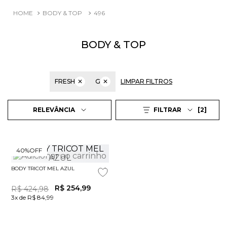
BODY & TOP
496
BODY & TOP
FRESH
✕
G
✕
LIMPAR FILTROS
2
RELEVÂNCIA
FILTRAR
40%
OFF
BODY TRICOT MEL AZUL
R$
254
,
99
R$
424
,
98
3x de R$ 84,99