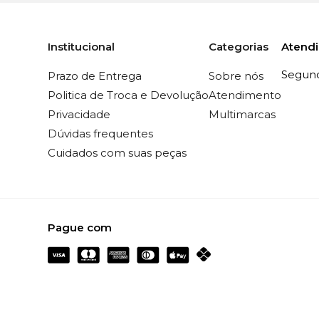
Atend
Institucional
Categorias
Segunda
Prazo de Entrega
Sobre nós
Politica de Troca e Devolução
Atendimento
Privacidade
Multimarcas
Dúvidas frequentes
Cuidados com suas peças
Pague com
Garroh Confecção LTDA - CNPJ 08.685.70