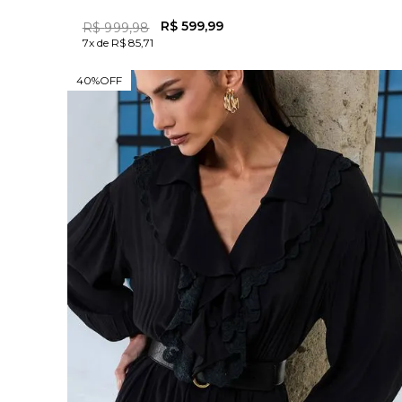
R$
599
,
99
R$
999
,
98
7x de R$ 85,71
40%
OFF