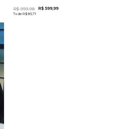
R$
599
,
99
R$
999
,
98
7x de R$ 85,71