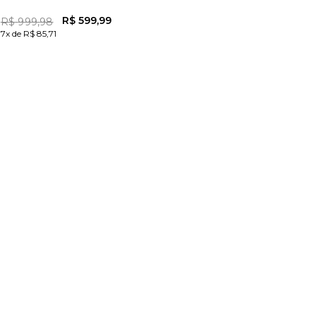
R$
599
,
99
R$
999
,
98
7x de R$ 85,71