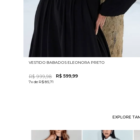
VESTIDO BABADOS ELEONORA PRETO
R$
599
,
99
R$
999
,
98
7x de R$ 85,71
EXPLORE TAM