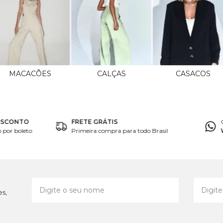
MACACÕES
CALÇAS
CASACOS
ESCONTO
FRETE GRÁTIS
por boleto
Primeira compra para todo Brasil
es,