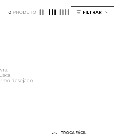
0
PRODUTO
FILTRAR
vra.
usca.
ermo desejado.
TROCA FÁCIL