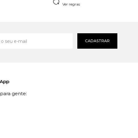
Ver regras
CADASTRAR
sApp
ara gente: