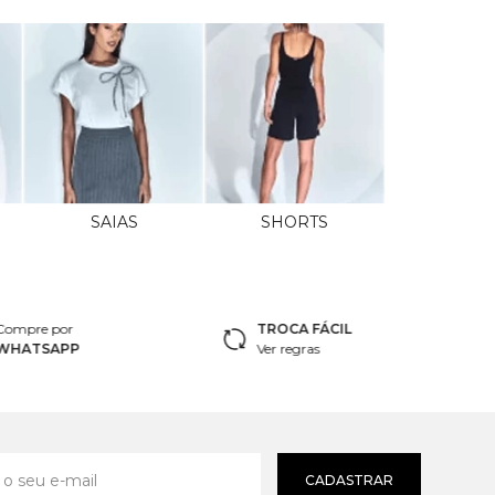
SAIAS
SHORTS
Compre por
TROCA FÁCIL
WHATSAPP
Ver regras
CADASTRAR