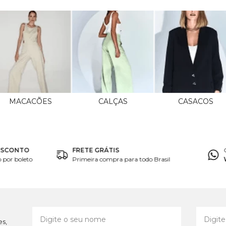
MACACÕES
CALÇAS
CASACOS
ESCONTO
FRETE GRÁTIS
por boleto
Primeira compra para todo Brasil
es,