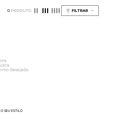
0
PRODUTO
FILTRAR
vra.
usca.
ermo desejado.
O SEU ESTILO