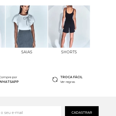
SAIAS
SHORTS
Compre por
TROCA FÁCIL
WHATSAPP
Ver regras
CADASTRAR