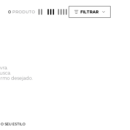
0
PRODUTO
FILTRAR
vra.
usca.
ermo desejado.
O SEU ESTILO