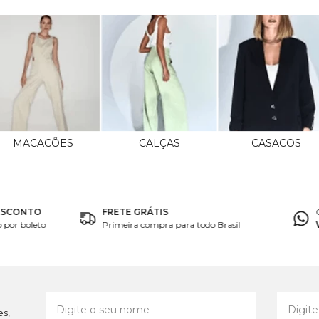
MACACÕES
CALÇAS
CASACOS
ESCONTO
FRETE GRÁTIS
por boleto
Primeira compra para todo Brasil
es,