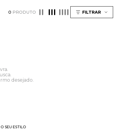
0
PRODUTO
FILTRAR
vra.
usca.
ermo desejado.
O SEU ESTILO