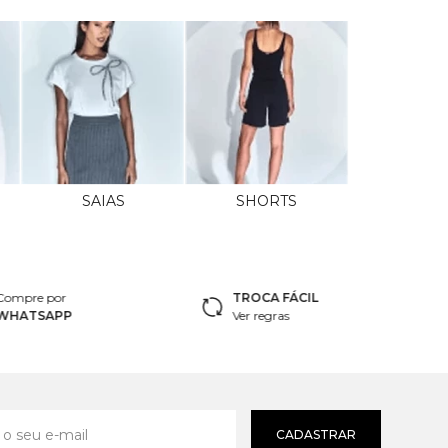
SAIAS
SHORTS
Compre por
TROCA FÁCIL
WHATSAPP
Ver regras
CADASTRAR