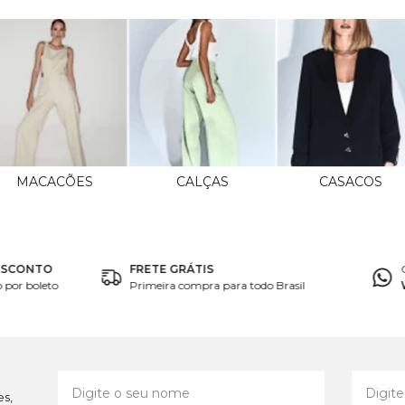
MACACÕES
CALÇAS
CASACOS
ESCONTO
FRETE GRÁTIS
por boleto
Primeira compra para todo Brasil
es,