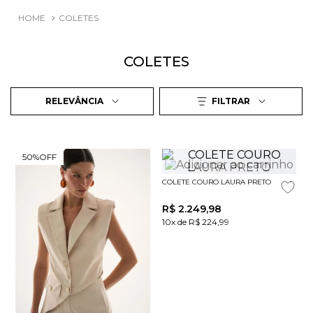
COLETES
COLETES
RELEVÂNCIA
FILTRAR
50%
OFF
COLETE COURO LAURA PRETO
R$
2
.
249
,
98
10x de R$ 224,99