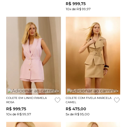
R$
999
,
75
10x de R$ 99,97
COLETE EM LINHO PAMELA
COLETE COM FIVELA MARCELA
ROSA
CAMEL
R$
999
,
75
R$
475
,
00
10x de R$ 99,97
5x de R$ 95,00