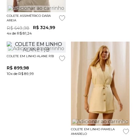
COLETE ASSIMÉTRICO DARA
AREIA
R$
324
,
99
R$
649
,
98
4x de R$ 81,24
COLETE EM LINHO ALANE P/B
R$
899
,
98
10x de R$ 89,99
COLETE EM LINHO PAMELA
AMARELO