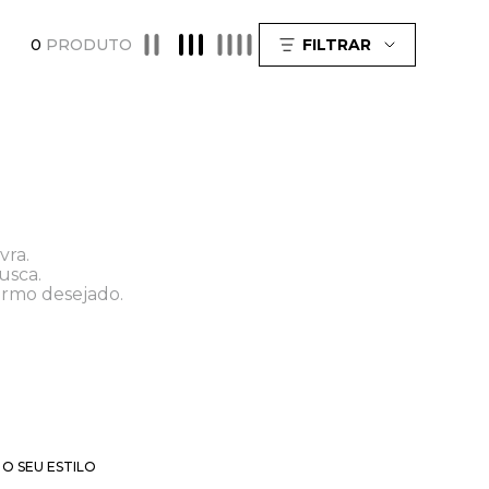
0
PRODUTO
FILTRAR
vra.
usca.
ermo desejado.
O SEU ESTILO