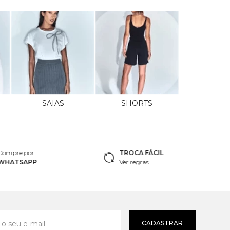
SAIAS
SHORTS
Compre por
TROCA FÁCIL
WHATSAPP
Ver regras
CADASTRAR