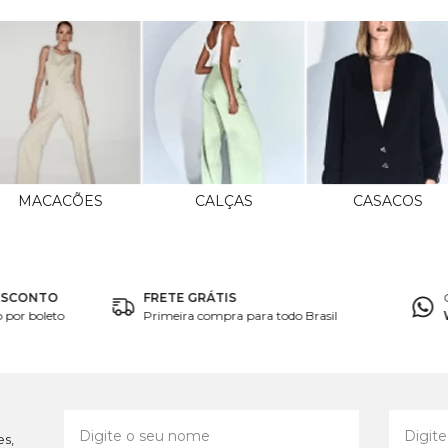
MACACÕES
CALÇAS
CASACOS
ESCONTO
FRETE GRÁTIS
por boleto
Primeira compra para todo Brasil
es,