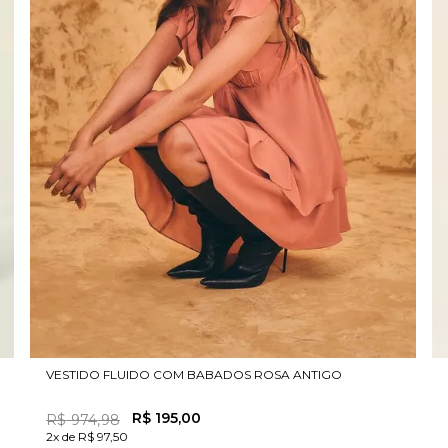
VESTIDO FLUIDO COM BABADOS ROSA ANTIGO
R$
195
,
00
R$
974
,
98
2x de R$ 97,50