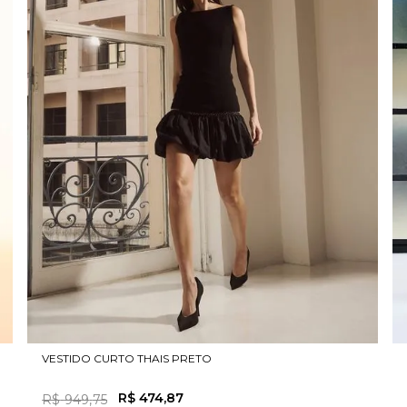
VESTIDO CURTO THAIS PRETO
R$
474
,
87
R$
949
,
75