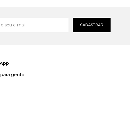
CADASTRAR
sApp
ara gente: