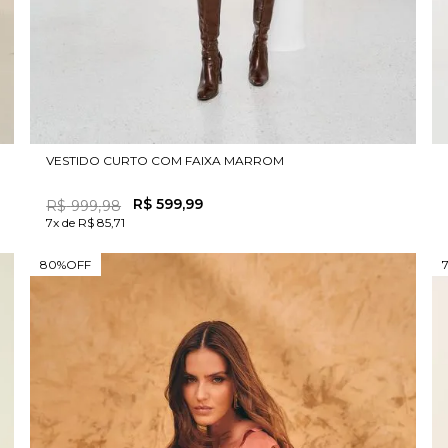
VESTIDO CURTO COM FAIXA MARROM
R$
599
,
99
R$
999
,
98
7x de R$ 85,71
80%
OFF