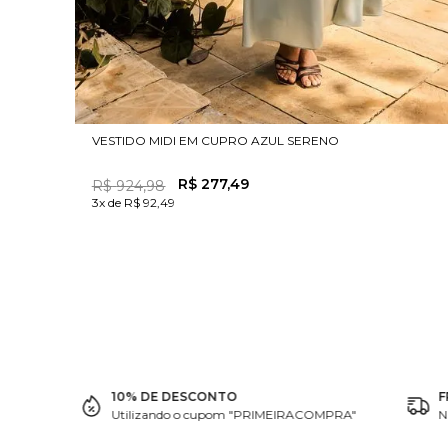
VESTIDO MIDI EM CUPRO AZUL SERENO
R$
277
,
49
R$
924
,
98
3x de R$ 92,49
10% DE DESCONTO
F
Utilizando o cupom "PRIMEIRACOMPRA"
N