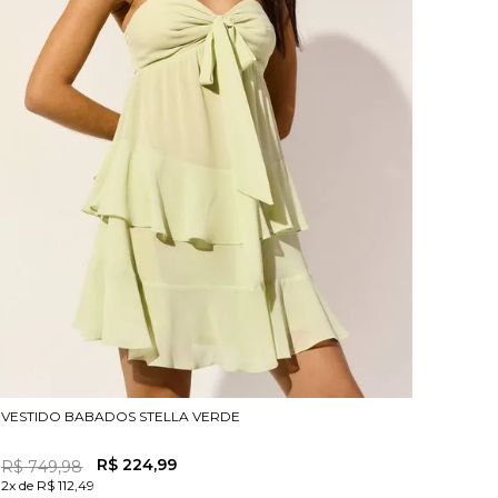
VESTIDO BABADOS STELLA VERDE
R$
224
,
99
R$
749
,
98
2x de R$ 112,49