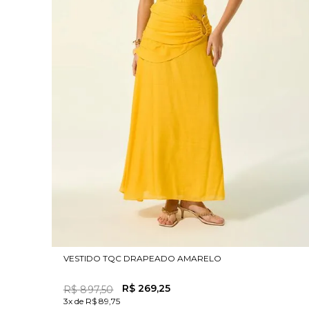
VESTIDO TQC DRAPEADO AMARELO
R$
269
,
25
R$
897
,
50
3x de R$ 89,75