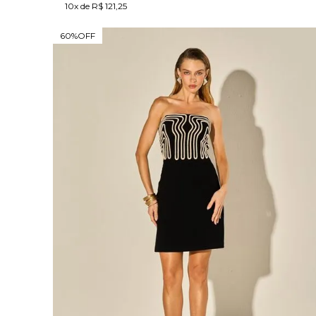
10x de R$ 121,25
60%
OFF