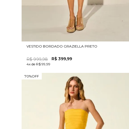
VESTIDO BORDADO GRAZIELLA PRETO
R$
399
,
99
R$
999
,
98
4x de R$ 99,99
70%
OFF