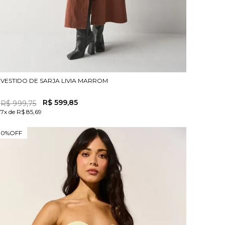
VESTIDO DE SARJA LIVIA MARROM
R$
599
,
85
R$
999
,
75
7x de R$ 85,69
70%
OFF