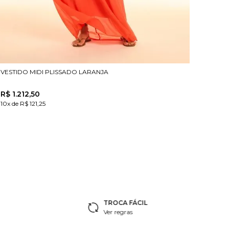
VESTIDO MIDI PLISSADO LARANJA
R$
1
.
212
,
50
10x de R$ 121,25
TROCA FÁCIL
Ver regras