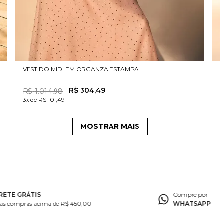
VESTIDO MIDI EM ORGANZA ESTAMPA
R$
304
,
49
R$
1
.
014
,
98
3x de R$ 101,49
MOSTRAR MAIS
RETE GRÁTIS
Compre por
as compras acima de R$ 450,00
WHATSAPP