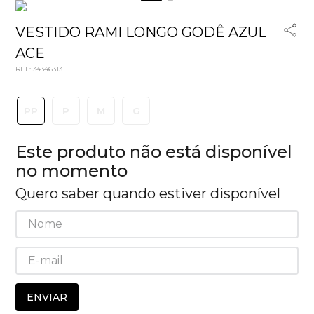
VESTIDO RAMI LONGO GODÊ AZUL
ACE
REF
:
34346313
PP
P
M
G
Este produto não está disponível
no momento
Quero saber quando estiver disponível
ENVIAR