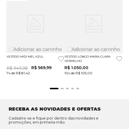
VESTIDO MIDI MEL AZUL
VESTIDO LONGO MARIA CLARA
VES
VERMELHO
EST
R$
569
,
99
R$
1
.
050
,
00
R$
R$
949
,
98
7x de R$ 81,42
10x de R$ 105,00
10x
RECEBA AS NOVIDADES E OFERTAS
Cadastre-se e fique por dentro das novidades e
promoções, em primeira mão.