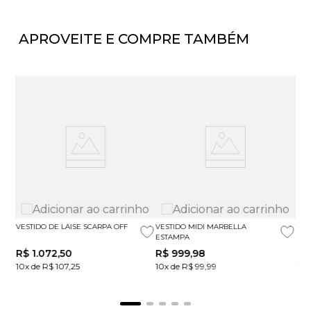
APROVEITE E COMPRE TAMBÉM
VESTIDO DE LAISE SCARPA OFF
VESTIDO MIDI MARBELLA
VES
ESTAMPA
R$
1
.
072
,
50
R$
999
,
98
R$
10x de R$ 107,25
10x de R$ 99,99
10x 