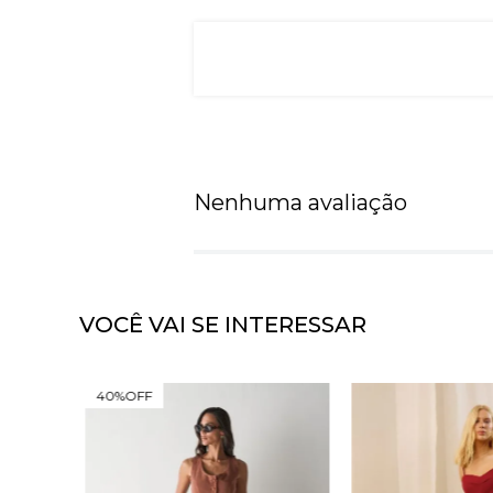
Nenhuma avaliação
VOCÊ VAI SE INTERESSAR
40%
OFF
LLA
99