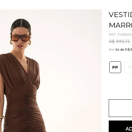
VESTI
MARR
REF
:
3455630
R$
999
,
75
Até
6x de R$ 
PP
P
AD