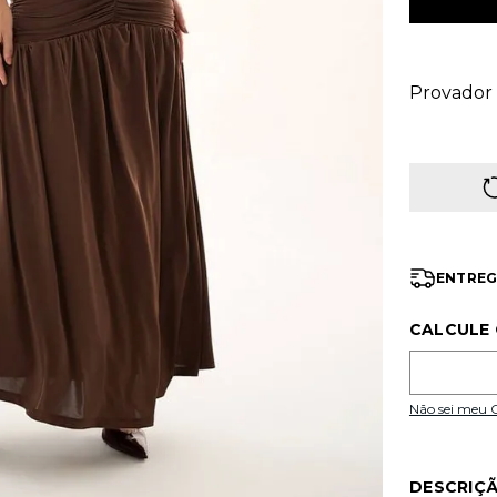
Provador 
ENTREG
CALCULE 
Não sei meu
DESCRIÇ