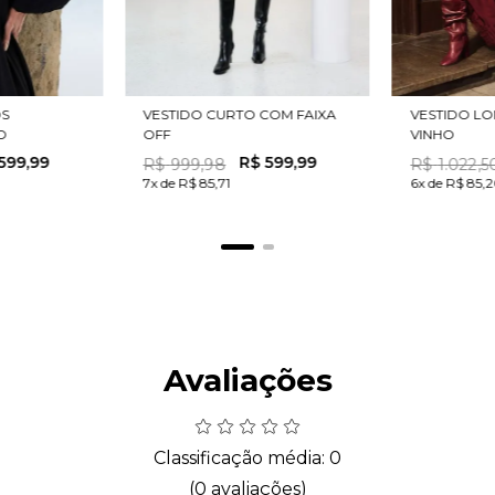
OS
VESTIDO CURTO COM FAIXA
VESTIDO LO
O
OFF
VINHO
599
,
99
R$
599
,
99
R$
999
,
98
R$
1
.
022
,
5
7x de R$ 85,71
6x de R$ 85,
Avaliações
Classificação média: 0
(0 avaliações)