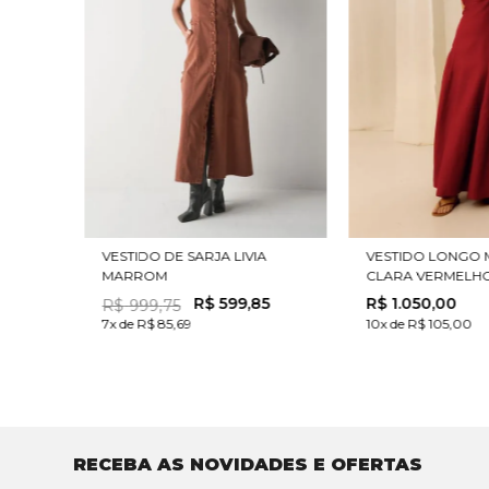
VESTIDO DE SARJA LIVIA
VESTIDO LONGO 
MARROM
CLARA VERMELH
R$
599
,
85
R$
1
.
050
,
00
R$
999
,
75
7x de R$ 85,69
10x de R$ 105,00
RECEBA AS NOVIDADES E OFERTAS