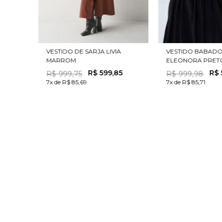
VESTIDO DE SARJA LIVIA
VESTIDO BABAD
MARROM
ELEONORA PRET
R$
599
,
85
R$
R$
999
,
75
R$
999
,
98
7x de R$ 85,69
7x de R$ 85,71