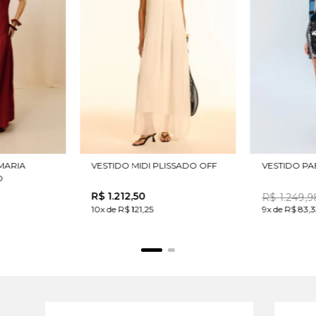
MARIA
VESTIDO MIDI PLISSADO OFF
VESTIDO PA
O
R$
1
.
212
,
50
R$
1
.
249
,
9
10x de R$ 121,25
9x de R$ 83,