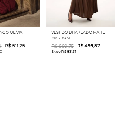
NGO OLÍVIA
VESTIDO DRAPEADO MAITE
MARROM
R$
511
,
25
R$
499
,
87
0
R$
999
,
75
20
6x de R$ 83,31