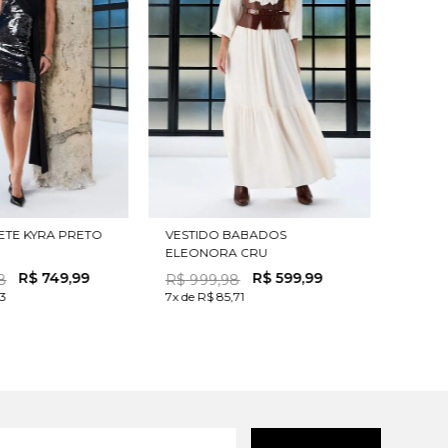
ETE KYRA PRETO
VESTIDO BABADOS
ELEONORA CRU
R$
749
,
99
R$
599
,
99
8
R$
999
,
98
33
7x de R$ 85,71