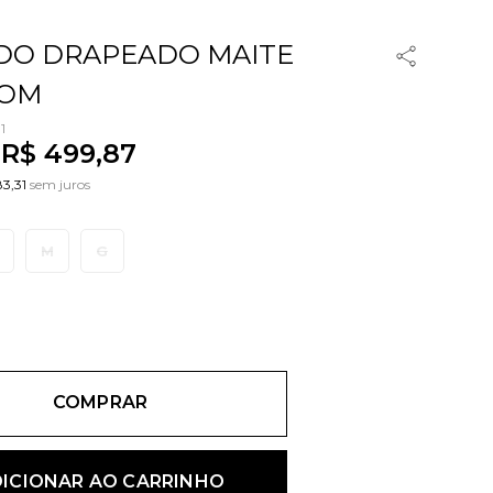
DO DRAPEADO MAITE
OM
1
R$
499
,
87
83,31
sem juros
M
G
COMPRAR
ICIONAR AO CARRINHO