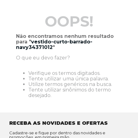
OOPS!
Não encontramos nenhum resultado
para "
vestido-curto-barrado-
navy34371012
"
O que eu devo fazer?
Verifique os termos digitados.
Tente utilizar uma única palavra.
Utilize termos genéricos na busca.
Tente utilizar sinônimos do termo
desejado.
RECEBA AS NOVIDADES E OFERTAS
Cadastre-se e fique por dentro das novidades e
promoções, em primeira mão.