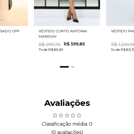
ISSADO OFF
VESTIDO CURTO ANTONIA
VESTIDO PA
MARROM
R$
599
,
85
R$
999
,
75
R$
1
.
249
,
9
7x de R$ 85,69
9x de R$ 83,
Avaliações
Classificação média: 0
(0 avaliações)