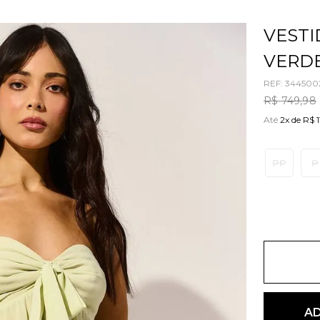
VESTI
VERD
REF
:
344500
R$
749
,
98
Até
2x de R$ 
PP
P
AD