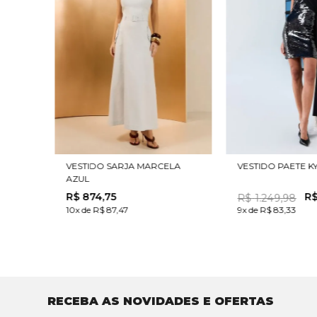
VESTIDO SARJA MARCELA
VESTIDO PAETE K
AZUL
R$
874
,
75
R
R$
1
.
249
,
98
10x de R$ 87,47
9x de R$ 83,33
RECEBA AS NOVIDADES E OFERTAS