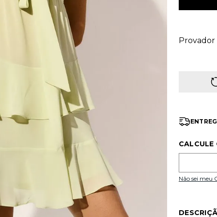
Provador 
ENTREG
CALCULE 
Não sei meu
DESCRIÇ