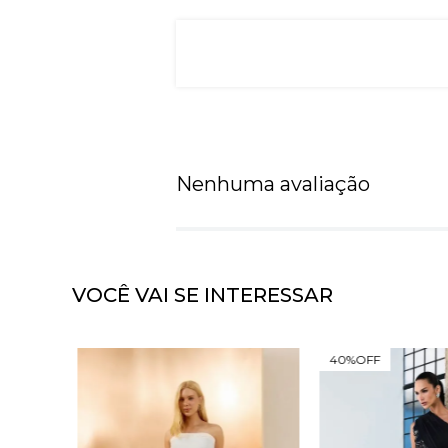
Nenhuma avaliação
VOCÊ VAI SE INTERESSAR
40%
OFF
OM