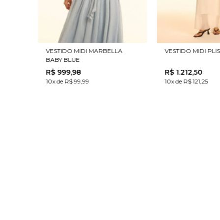
VESTIDO MIDI MARBELLA
VESTIDO MIDI PL
BABY BLUE
R$
999
,
98
R$
1
.
212
,
50
10x de R$ 99,99
10x de R$ 121,25