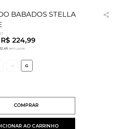
DO BABADOS STELLA
E
27
R$
224
,
99
112,49
sem juros
M
G
COMPRAR
ICIONAR AO CARRINHO