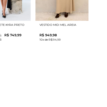
ETE KYRA PRETO
VESTIDO MIDI MEL AREIA
R$
749
,
99
R$
949
,
98
8
33
10x de R$ 94,99