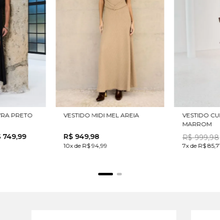
YRA PRETO
VESTIDO MIDI MEL AREIA
VESTIDO CU
MARROM
$
749
,
99
R$
949
,
98
R$
999
,
98
10x de R$ 94,99
7x de R$ 85,7