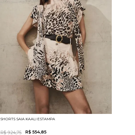
SHORTS SAIA KAALI ESTAMPA
R$
554
,
85
R$
924
,
75