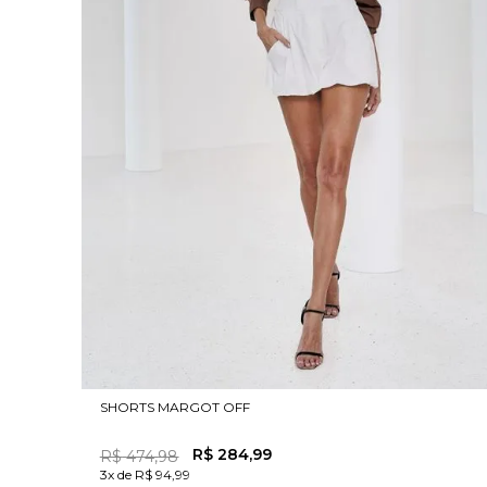
SHORTS MARGOT OFF
R$
284
,
99
R$
474
,
98
3x de R$ 94,99