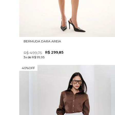
BERMUDA DARA AREIA
R$
299
,
85
R$
499
,
75
3x de R$ 99,95
40%
OFF