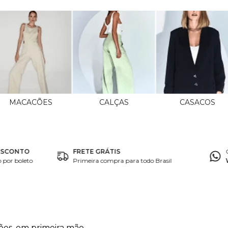
MACACÕES
CALÇAS
CASACOS
ESCONTO
FRETE GRÁTIS
por boleto
Primeira compra para todo Brasil
ões, em primeira mão.