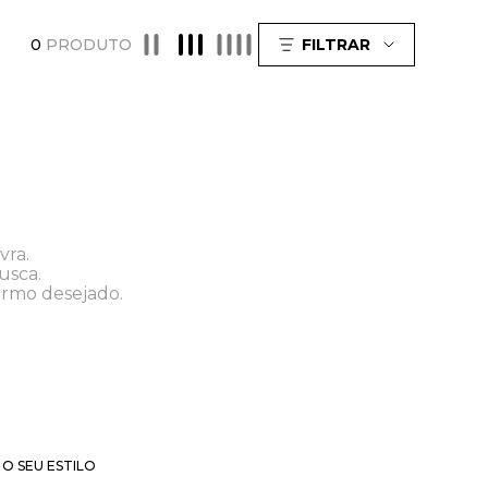
0
PRODUTO
FILTRAR
vra.
usca.
ermo desejado.
O SEU ESTILO