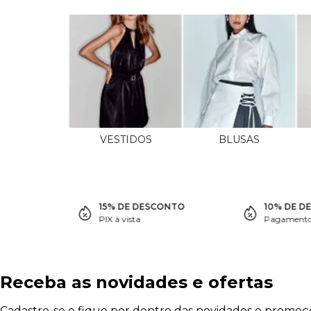
VESTIDOS
BLUSAS
15% DE DESCONTO
10% DE D
PIX à vista
Pagamento 
Receba as novidades e ofertas
Cadastre-se e fique por dentro das novidades e promoç