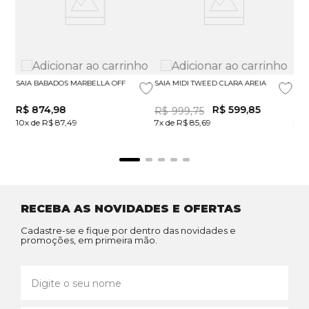
SAIA BABADOS MARBELLA OFF
SAIA MIDI TWEED CLARA AREIA
SAI
R$
874
,
98
R$
599
,
85
R$
999
,
75
R$
10x de R$ 87,49
7x de R$ 85,69
5x 
RECEBA AS NOVIDADES E OFERTAS
Cadastre-se e fique por dentro das novidades e
promoções, em primeira mão.