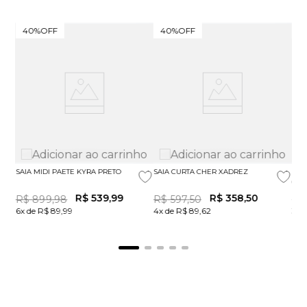
40%
OFF
40%
OFF
4
SAIA MIDI PAETE KYRA PRETO
SAIA CURTA CHER XADREZ
SAI
CIN
R$
539
,
99
R$
358
,
50
R$
899
,
98
R$
597
,
50
R$
6x de R$ 89,99
4x de R$ 89,62
3x 