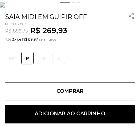
SAIA MIDI EM GUIPIR OFF
REF
:
11639367
R$
269
,
93
R$
899
,
75
Até
3x de R$ 89,97
sem juros
PP
P
M
G
COMPRAR
ADICIONAR AO CARRINHO