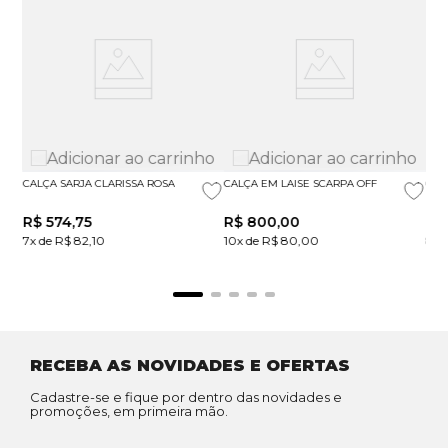
CALÇA SARJA CLARISSA ROSA
CALÇA EM LAISE SCARPA OFF
CAL
R$
574
,
75
R$
800
,
00
R$
7x de R$ 82,10
10x de R$ 80,00
8x 
RECEBA AS NOVIDADES E OFERTAS
Cadastre-se e fique por dentro das novidades e
promoções, em primeira mão.