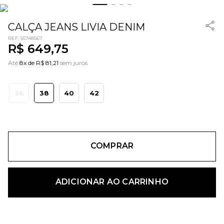
CALÇA JEANS LIVIA DENIM
REF
:
55748567
R$
649
,
75
Até
8x de R$ 81,21
sem juros
36
38
40
42
COMPRAR
ADICIONAR AO CARRINHO