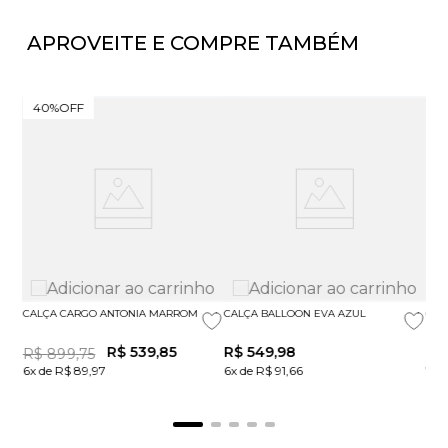
APROVEITE E COMPRE TAMBÉM
40%
OFF
CALÇA CARGO ANTONIA MARROM
CALÇA BALLOON EVA AZUL
CAL
R$
539
,
85
R$
549
,
98
R$
R$
899
,
75
6x de R$ 89,97
6x de R$ 91,66
7x 