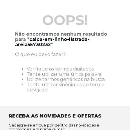
OOPS!
Não encontramos nenhum resultado
para "
calca-em-linho-listrada-
areia55730232
"
O que eu devo fazer?
Verifique os termos digitados.
Tente utilizar uma única palavra.
Utilize termos genéricos na busca.
Tente utilizar sinônimos do termo
desejado.
RECEBA AS NOVIDADES E OFERTAS
Cadastre-se e fique por dentro das novidades e
promoções, em primeira mão.