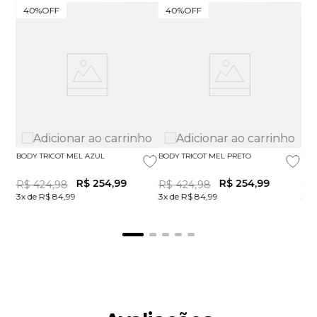
40%
OFF
40%
OFF
5
BODY TRICOT MEL AZUL
BODY TRICOT MEL PRETO
TOP
R$
254
,
99
R$
254
,
99
R$
424
,
98
R$
424
,
98
R$
3x de R$ 84,99
3x de R$ 84,99
3x 