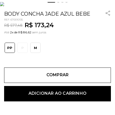
BODY CONCHA JADE AZUL BEBE
REF
:
670010135
R$
173
,
24
R$
577
,
48
Até
2x de R$ 86,62
sem juros
PP
P
M
COMPRAR
ADICIONAR AO CARRINHO