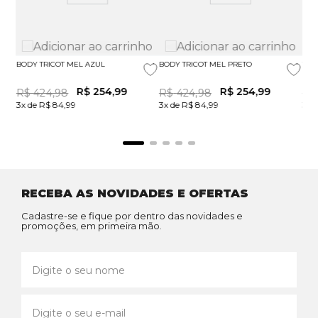
BODY TRICOT MEL AZUL
BODY TRICOT MEL PRETO
TOP
R$
254
,
99
R$
254
,
99
R$
424
,
98
R$
424
,
98
R$
3x de R$ 84,99
3x de R$ 84,99
3x 
RECEBA AS NOVIDADES E OFERTAS
Cadastre-se e fique por dentro das novidades e
promoções, em primeira mão.