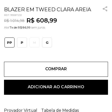
BLAZER EM TWEED CLARA AREIA
REF
:
99087232
R$
608
,
99
R$
1
.
014
,
98
Até
7x de R$ 86,99
sem juros
PP
P
M
G
COMPRAR
ADICIONAR AO CARRINHO
Provador Virtual
Tabela de Medidas