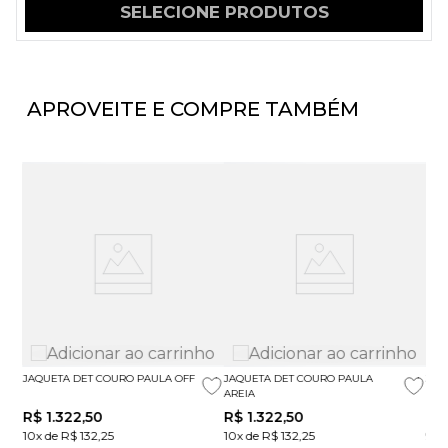
SELECIONE PRODUTOS
APROVEITE E COMPRE TAMBÉM
JAQUETA DET COURO PAULA OFF
JAQUETA DET COURO PAULA
JAQ
AREIA
R$
1
.
322
,
50
R$
1
.
322
,
50
R$
10x de R$ 132,25
10x de R$ 132,25
9x 