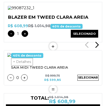
BLAZER EM TWEED CLARA AREIA
R$ 608,99
R$ 1.014,98
40
% de desconto
－
＋
SELECIONADO
+
40
% de desconto
+ Detalhes
SAIA MIDI TWEED CLARA AREIA
R$ 999,75
－
＋
SELECIONAR
R$ 599,85
=
TOTAL:
R$ 1.014,98
R$ 608,99