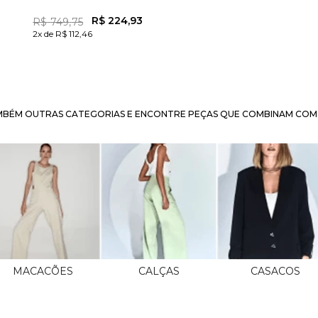
R$
224
,
93
R$
749
,
75
2x de R$ 112,46
BÉM OUTRAS CATEGORIAS E ENCONTRE PEÇAS QUE COMBINAM COM 
MACACÕES
CALÇAS
CASACOS