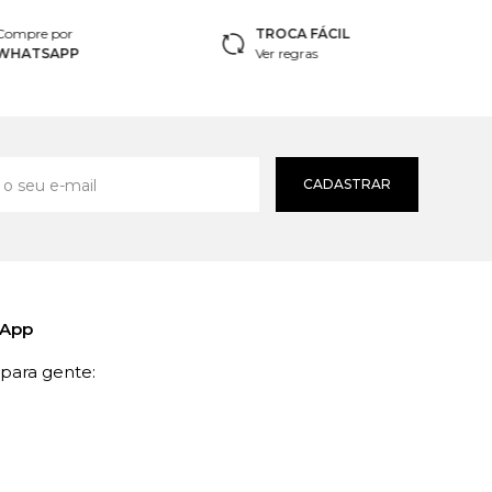
Compre por
TROCA FÁCIL
WHATSAPP
Ver regras
CADASTRAR
sApp
ara gente: