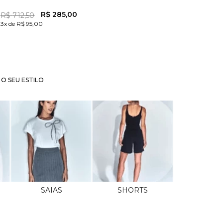
R$
285
,
00
R$
712
,
50
3x de R$ 95,00
O SEU ESTILO
SAIAS
SHORTS