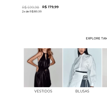
R$
179
,
99
R$
599
,
98
2x de R$ 89,99
EXPLORE TAM
VESTIDOS
BLUSAS