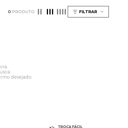
0
PRODUTO
FILTRAR
vra.
usca.
ermo desejado.
TROCA FÁCIL