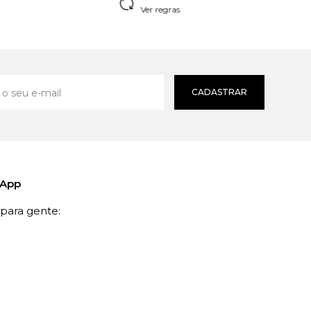
Ver regras
CADASTRAR
sApp
ara gente: