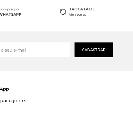
Compre por
TROCA FÁCIL
WHATSAPP
Ver regras
CADASTRAR
sApp
ara gente: