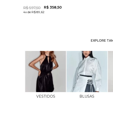
R$
358
,
50
R$
597
,
50
4x de R$ 89,62
EXPLORE TAM
VESTIDOS
BLUSAS