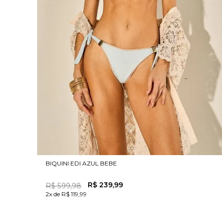
BIQUINI EDI AZUL BEBE
R$
239
,
99
R$
599
,
98
2x de R$ 119,99