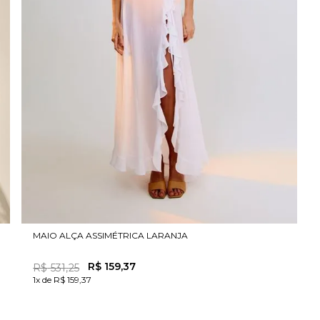
MAIO ALÇA ASSIMÉTRICA LARANJA
R$
159
,
37
R$
531
,
25
1x de R$ 159,37