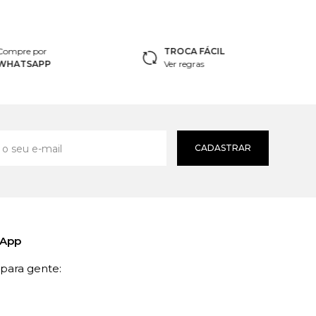
Compre por
TROCA FÁCIL
WHATSAPP
Ver regras
CADASTRAR
sApp
ara gente: