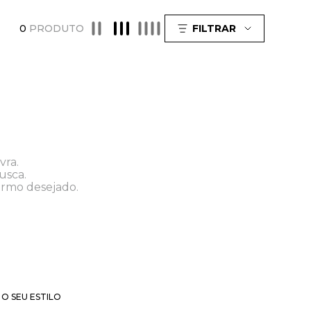
0
PRODUTO
FILTRAR
vra.
usca.
ermo desejado.
O SEU ESTILO