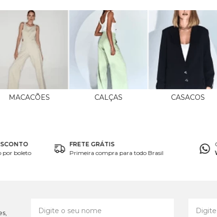
MACACÕES
CALÇAS
CASACOS
ESCONTO
FRETE GRÁTIS
por boleto
Primeira compra para todo Brasil
es,