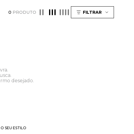
0
PRODUTO
FILTRAR
vra.
usca.
ermo desejado.
O SEU ESTILO