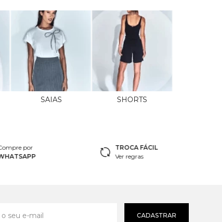
SAIAS
SHORTS
Compre por
TROCA FÁCIL
WHATSAPP
Ver regras
CADASTRAR