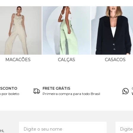
MACACÕES
CALÇAS
CASACOS
ESCONTO
FRETE GRÁTIS
por boleto
Primeira compra para todo Brasil
es,