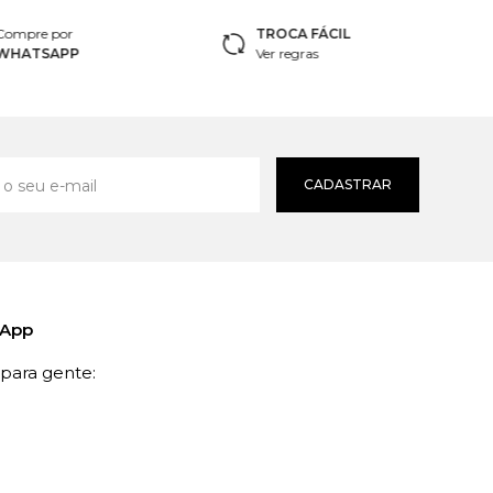
Compre por
TROCA FÁCIL
WHATSAPP
Ver regras
CADASTRAR
sApp
ara gente: