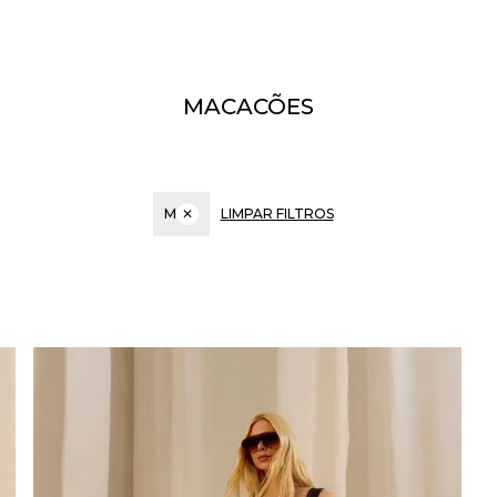
MACACÕES
M
✕
LIMPAR FILTROS