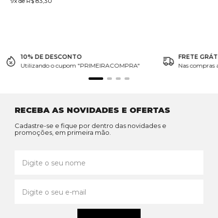
9x de R$ 83,30
10% DE DESCONTO
FRETE GRÁT
Utilizando o cupom "PRIMEIRACOMPRA"
Nas compras 
RECEBA AS NOVIDADES E OFERTAS
Cadastre-se e fique por dentro das novidades e
promoções, em primeira mão.