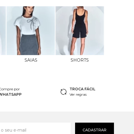
SAIAS
SHORTS
Compre por
TROCA FÁCIL
WHATSAPP
Ver regras
CADASTRAR