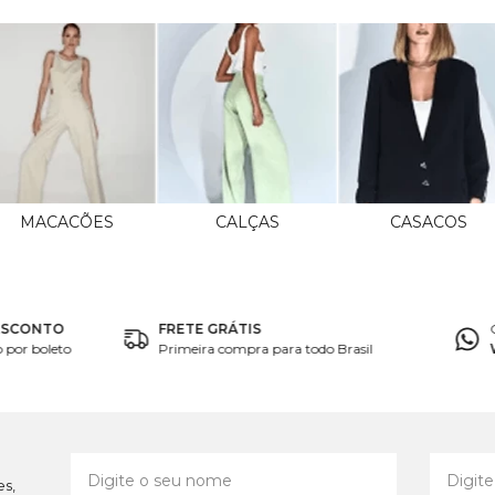
MACACÕES
CALÇAS
CASACOS
ESCONTO
FRETE GRÁTIS
por boleto
Primeira compra para todo Brasil
es,