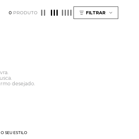
0
PRODUTO
FILTRAR
vra.
usca.
ermo desejado.
O SEU ESTILO