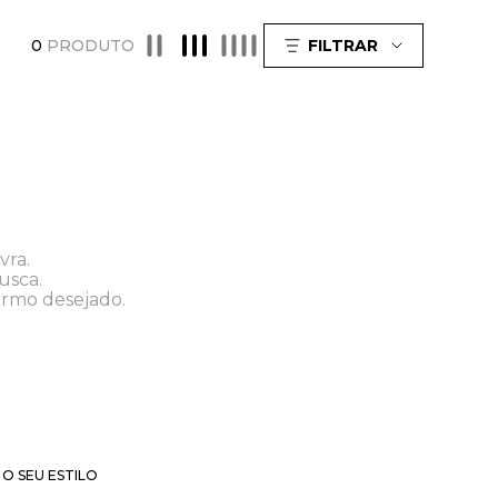
0
PRODUTO
FILTRAR
vra.
usca.
ermo desejado.
O SEU ESTILO