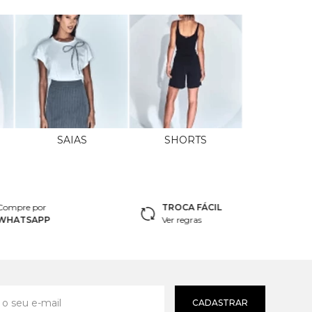
SAIAS
SHORTS
Compre por
TROCA FÁCIL
WHATSAPP
Ver regras
CADASTRAR