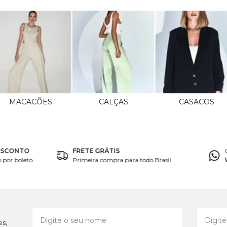
MACACÕES
CALÇAS
CASACOS
ESCONTO
FRETE GRÁTIS
por boleto
Primeira compra para todo Brasil
es,