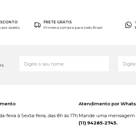
ESCONTO
FRETE GRÁTIS
por boleto
Primeira compra para todo Brasil
es,
imento
Atendimento por What
-feira à Sexta-feira, das 8h às 17h.
Mande uma mensagem p
(11) 94285-2745.