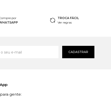
Compre por
TROCA FÁCIL
WHATSAPP
Ver regras
CADASTRAR
sApp
ara gente: