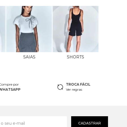
SAIAS
SHORTS
Compre por
TROCA FÁCIL
WHATSAPP
Ver regras
CADASTRAR