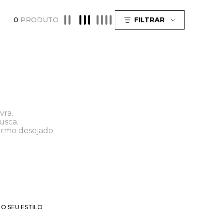
0
PRODUTO
FILTRAR
vra.
usca.
ermo desejado.
O SEU ESTILO