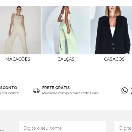
MACACÕES
CALÇAS
CASACOS
ESCONTO
FRETE GRÁTIS
por boleto
Primeira compra para todo Brasil
es,