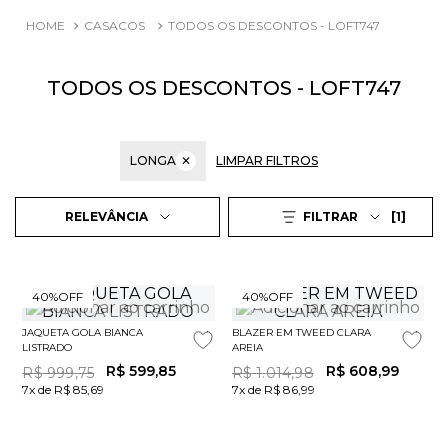
CASACOS
TODOS OS DESCONTOS - LOFT747
TODOS OS DESCONTOS - LOFT747
LONGA
✕
LIMPAR FILTROS
1
RELEVÂNCIA
FILTRAR
40%
OFF
40%
OFF
JAQUETA GOLA BIANCA
BLAZER EM TWEED CLARA
LISTRADO
AREIA
R$
599
,
85
R$
608
,
99
R$
999
,
75
R$
1
.
014
,
98
7x de R$ 85,69
7x de R$ 86,99