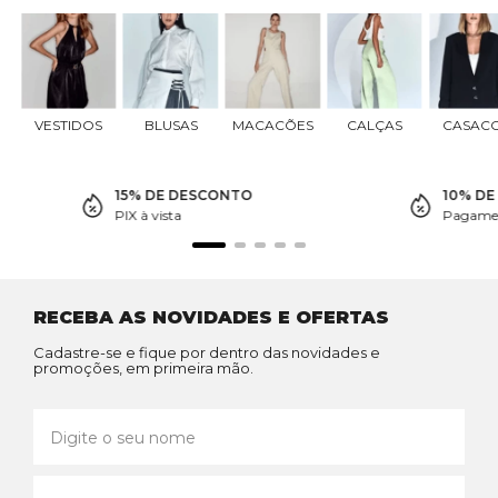
VESTIDOS
BLUSAS
MACACÕES
CALÇAS
CASAC
15% DE DESCONTO
10% D
PIX à vista
Pagamen
RECEBA AS NOVIDADES E OFERTAS
Cadastre-se e fique por dentro das novidades e
promoções, em primeira mão.