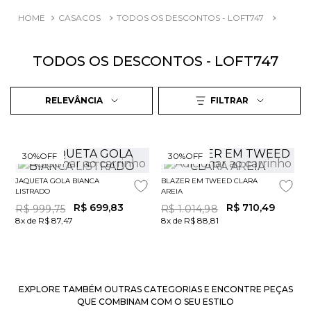
CASACOS
TODOS OS DESCONTOS - LOFT747
870
TODOS OS DESCONTOS - LOFT747
RELEVÂNCIA
FILTRAR
30%
OFF
30%
OFF
JAQUETA GOLA BIANCA
BLAZER EM TWEED CLARA
LISTRADO
AREIA
R$
699
,
83
R$
710
,
49
R$
999
,
75
R$
1
.
014
,
98
8x de R$ 87,47
8x de R$ 88,81
EXPLORE TAMBÉM OUTRAS CATEGORIAS E ENCONTRE PEÇAS
QUE COMBINAM COM O SEU ESTILO