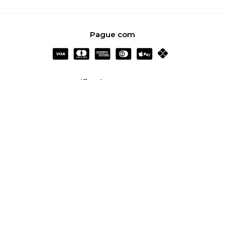
Pague com
Certificados e Segurança
Redes Sociais
Garroh Confecção LTDA - ME, CNPJ: 08.685.705/0001-00
- Endereço: Rua Dom Bosco, 743 - São Paulo/SP cep
03105-020 - Todos os direitos reservados - 2025