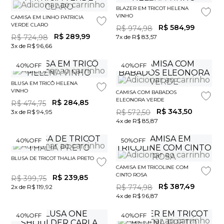
BLAZER EM TRICOT HELENA
VINHO
CAMISA EM LINHO PATRICIA
VERDE CLARO
R$
584
,
99
R$
974
,
98
R$
289
,
99
R$
724
,
98
7x de R$ 83,57
3x de R$ 96,66
40%
OFF
40%
OFF
BLUSA EM TRICÔ HELENA
VINHO
CAMISA COM BABADOS
ELEONORA VERDE
R$
284
,
85
R$
474
,
75
R$
343
,
50
3x de R$ 94,95
R$
572
,
50
4x de R$ 85,87
40%
OFF
50%
OFF
BLUSA DE TRICOT THALIA PRETO
CAMISA EM TRICOLINE COM
CINTO ROSA
R$
239
,
85
R$
399
,
75
R$
387
,
49
2x de R$ 119,92
R$
774
,
98
4x de R$ 96,87
40%
OFF
40%
OFF