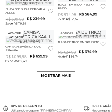
BLAZER EM TRICOT HELENA
PRETO
BLUSA ONE SHOULDER CARLA
AMBER
R$
584
,
99
R$
974
,
98
R$
239
,
99
R$
399
,
98
7x de R$ 83,57
2x de R$ 119,99
40%
OFF
40%
OFF
BLUSA DE TRICO OMBRO PRETO
CAMISA ASSIMÉTRICA KAALI
ESTAMPA
R$
374
,
99
R$
624
,
98
R$
659
,
99
R$
1
.
099
,
98
4x de R$ 93,74
8x de R$ 82,49
MOSTRAR MAIS
10% DE DESCONTO
FRETE GRÁT
Utilizando o cupom "PRIMEIRACOMPRA"
Nas compras 