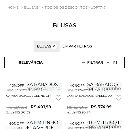
BLUSAS
TODOS OS DESCONTOS - LOFT747
BLUSAS
BLUSAS
✕
LIMPAR FILTROS
1
RELEVÂNCIA
FILTRAR
40%
OFF
40%
OFF
CAMISA BABADOS CELINE OFF
CAMISA BABADOS ISABELLA OFF
R$
401
,
99
R$
374
,
99
R$
669
,
98
R$
624
,
98
5x de R$ 80,39
4x de R$ 93,74
60%
OFF
40%
OFF